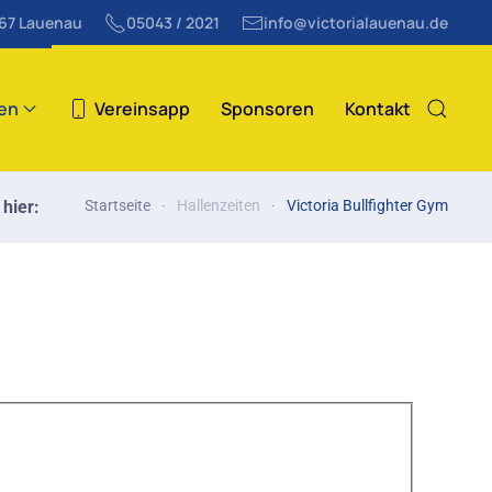
867 Lauenau
05043 / 2021
info@victorialauenau.de
ten
Vereinsapp
Sponsoren
Kontakt
 hier:
Startseite
Hallenzeiten
Victoria Bullfighter Gym