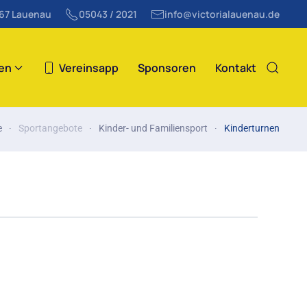
867 Lauenau
05043 / 2021
info@victorialauenau.de
ten
Vereinsapp
Sponsoren
Kontakt
e
Sportangebote
Kinder- und Familiensport
Kinderturnen