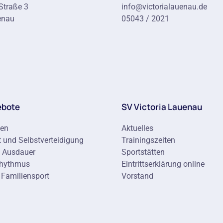
Straße 3
info@victorialauenau.de
enau
05043 / 2021
ebote
SV Victoria Lauenau
ten
Aktuelles
 und Selbstverteidigung
Trainingszeiten
d Ausdauer
Sportstätten
Rhythmus
Eintrittserklärung online
 Familiensport
Vorstand