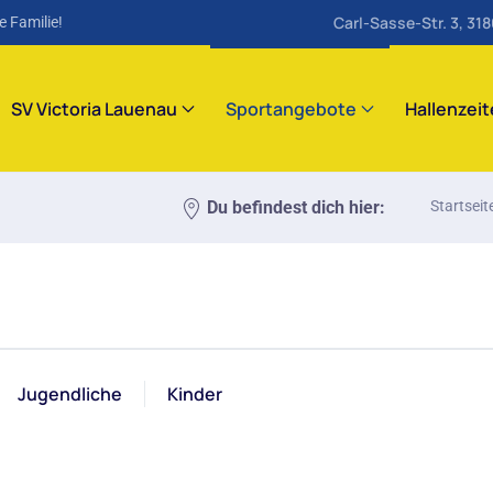
Carl-Sasse-Str. 3, 31
e Familie!
SV Victoria Lauenau
Sportangebote
Hallenzei
Du befindest dich hier:
Startseit
Jugendliche
Kinder