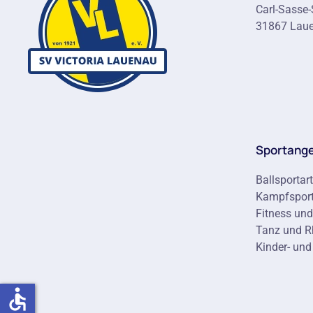
Carl-Sasse-
31867 Lau
Sportang
Ballsportar
Kampfsport
Fitness un
Tanz und 
Kinder- und
accessible