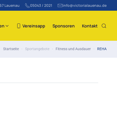
867 Lauenau
05043 / 2021
info@victorialauenau.de
ten
Vereinsapp
Sponsoren
Kontakt
Startseite
Sportangebote
Fitness und Ausdauer
REHA