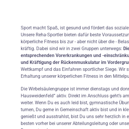
Sport macht Spaß, ist gesund und fördert das sozial
Unsere Reha-Sportler bieten dafür beste Voraussetzu
körperliche Fitness bis zur - aber nicht über die - B
kräftig. Dabei sind wir in zwei Gruppen unterwegs:
Di
entsprechenden Vorerkrankungen und -einschränkun
und Kräftigung der Rückenmuskulatur im Vordergru
Wettkampf und das Einfahren sportlicher Siege. Wir s
Erhaltung unserer körperlichen Fitness in den Mittelp
Die Wirbelsäulengruppe ist immer dienstags und donn
Hausweidenfeld“ aktiv. Direkt im Anschluss geht’s a
weiter. Wenn Du es auch leid bist, gymnastische Übun
turnen, Du gerne in Gemeinschaft aktiv bist und in k
genießt und ausstrahlst, bist Du uns sehr herzlich 
besten vorher bei unserer Abteilungsleitung oder unse