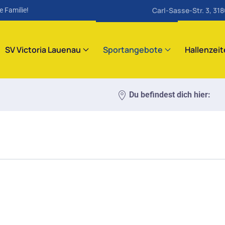
Carl-Sasse-Str. 3, 31
e Familie!
SV Victoria Lauenau
Sportangebote
Hallenzei
Du befindest dich hier: