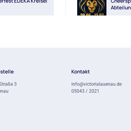
erfest EDEKA Kreisel
Cheersp
Abteilu
stelle
Kontakt
Straße 3
info@victorialauenau.de
enau
05043 / 2021