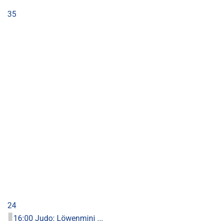
35
24
16:00 Judo: Löwenmini ...