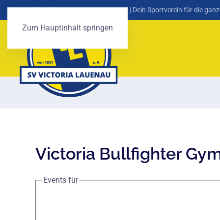
SV Victoria Lauenau von 1921 e. V.
| Dein Sportverein für die ganz
Zum Hauptinhalt springen
Victoria Bullfighter Gy
Events für