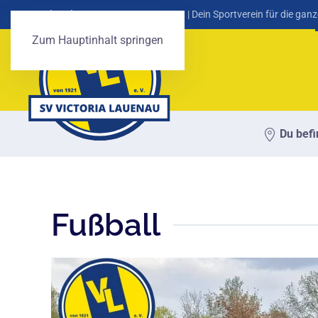
SV Victoria Lauenau von 1921 e. V.
| Dein Sportverein für die ganz
Zum Hauptinhalt springen
Du befi
Fußball