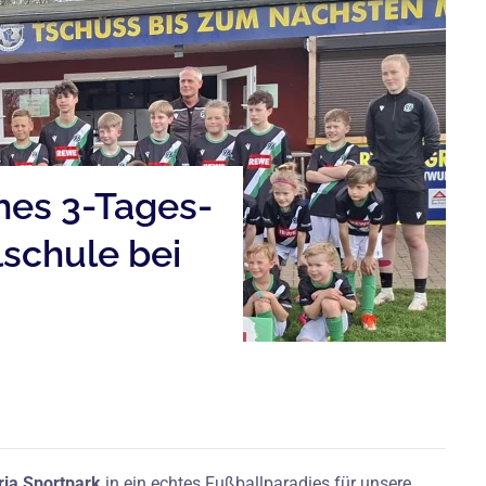
iches 3-Tages-
schule bei
ria Sportpark
in ein echtes Fußballparadies für unsere