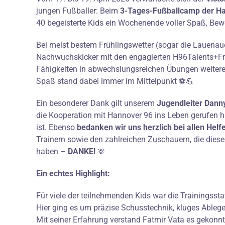
jungen Fußballer: Beim
3-Tages-Fußballcamp der Ha
40 begeisterte Kids ein Wochenende voller Spaß, Be
Bei meist bestem Frühlingswetter (sogar die Lauenaue
Nachwuchskicker mit den engagierten H96Talents+Fri
Fähigkeiten in abwechslungsreichen Übungen weitere
Spaß stand dabei immer im Mittelpunkt ⚽💪
Ein besonderer Dank gilt unserem
Jugendleiter Dann
die Kooperation mit Hannover 96 ins Leben gerufen h
ist. Ebenso
bedanken wir uns herzlich bei allen Helf
Trainern sowie den zahlreichen Zuschauern, die di
haben –
DANKE!
🫶
Ein echtes Highlight:
Für viele der teilnehmenden Kids war die Trainingsst
Hier ging es um präzise Schusstechnik, kluges Ableg
Mit seiner Erfahrung verstand Fatmir Vata es gekonnt