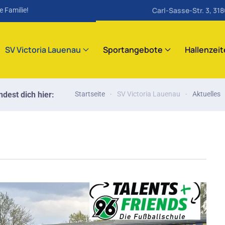
Carl-Sasse-Str. 3, 31
e Familie!
SV Victoria Lauenau
Sportangebote
Hallenzei
ndest dich hier:
Startseite
SV Victoria Lauenau
Aktuelles