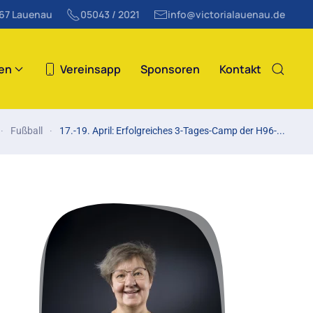
867 Lauenau
05043 / 2021
info@victorialauenau.de
ten
Vereinsapp
Sponsoren
Kontakt
Fußball
17.-19. April: Erfolgreiches 3-Tages-Camp der H96-...