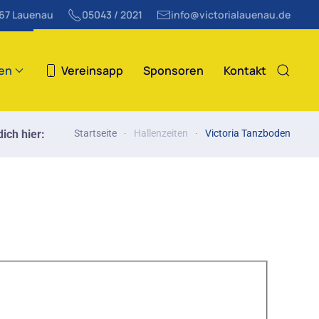
867 Lauenau
05043 / 2021
info@victorialauenau.de
ten
Vereinsapp
Sponsoren
Kontakt
ich hier:
Startseite
Hallenzeiten
Victoria Tanzboden