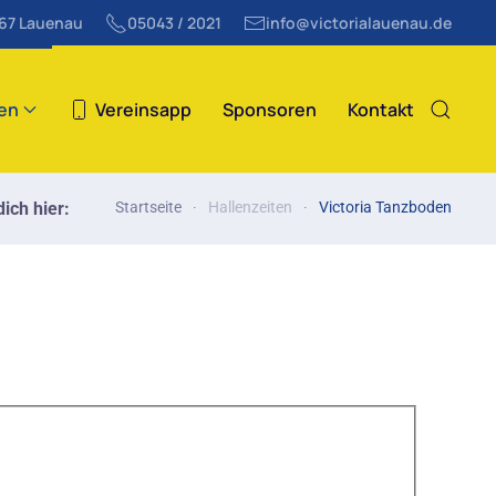
867 Lauenau
05043 / 2021
info@victorialauenau.de
ten
Vereinsapp
Sponsoren
Kontakt
ich hier:
Startseite
Hallenzeiten
Victoria Tanzboden