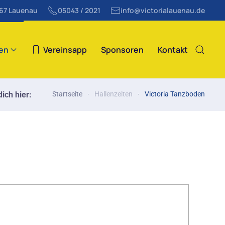
867 Lauenau
05043 / 2021
info@victorialauenau.de
ten
Vereinsapp
Sponsoren
Kontakt
ich hier:
Startseite
Hallenzeiten
Victoria Tanzboden