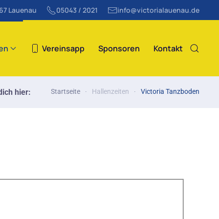
867 Lauenau
05043 / 2021
info@victorialauenau.de
ten
Vereinsapp
Sponsoren
Kontakt
ich hier:
Startseite
Hallenzeiten
Victoria Tanzboden