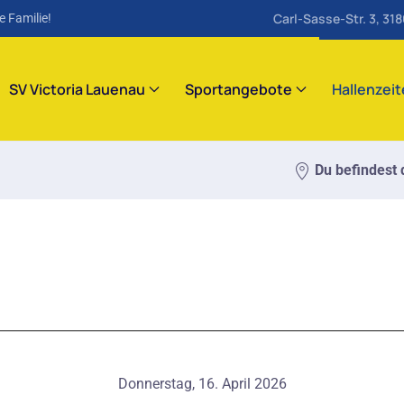
Carl-Sasse-Str. 3, 31
e Familie!
SV Victoria Lauenau
Sportangebote
Hallenzei
Du befindest d
Donnerstag, 16. April 2026