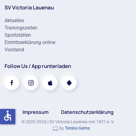
SV Victoria Lauenau
Aktuelles
Trainingszeiten
Sportstätten
Eintrittserklärung online
Vorstand
Follow Us / App runterladen
Impressum
Datenschutzerklärung
accessible
© 2020-
2026
| SV Victoria Lauenau von 1921 e. V.
by
Tonino Gerns