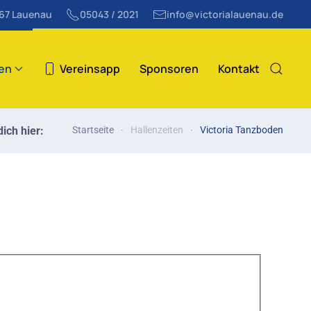
867 Lauenau
05043 / 2021
info@victorialauenau.de
ten
Vereinsapp
Sponsoren
Kontakt
ich hier:
Startseite
Hallenzeiten
Victoria Tanzboden