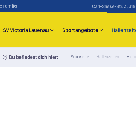
Carl-Sasse-Str. 3, 31
e Familie!
SV Victoria Lauenau
Sportangebote
Hallenzei
Du befindest dich hier:
Startseite
Hallenzeiten
Vict