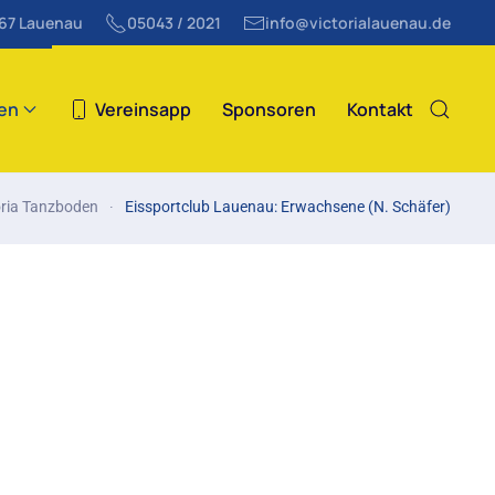
867 Lauenau
05043 / 2021
info@victorialauenau.de
ten
Vereinsapp
Sponsoren
Kontakt
oria Tanzboden
Eissportclub Lauenau: Erwachsene (N. Schäfer)