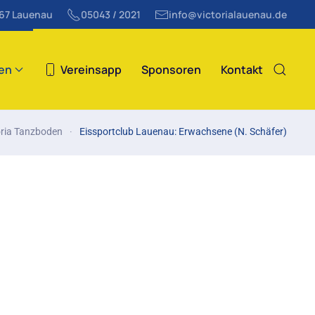
867 Lauenau
05043 / 2021
info@victorialauenau.de
ten
Vereinsapp
Sponsoren
Kontakt
oria Tanzboden
Eissportclub Lauenau: Erwachsene (N. Schäfer)