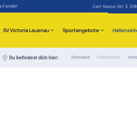
Carl-Sasse-Str. 3, 31
e Familie!
SV Victoria Lauenau
Sportangebote
Hallenzei
Du befindest dich hier:
Startseite
Hallenzeiten
Vict