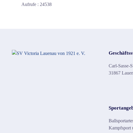
Aufrufe
: 24538
Geschäftss
Carl-Sasse-S
31867 Laue
Sportange
Ballsportarte
Kampfsport u