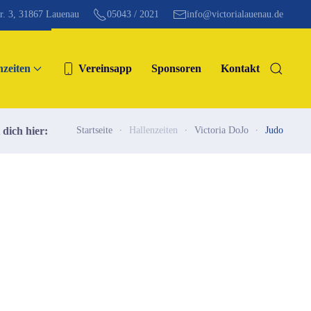
tr. 3, 31867 Lauenau
05043 / 2021
info@victorialauenau.de
nzeiten
Vereinsapp
Sponsoren
Kontakt
 dich hier:
Startseite
Hallenzeiten
Victoria DoJo
Judo