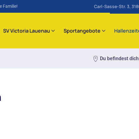
Carl-Sasse-Str. 3, 31
e Familie!
SV Victoria Lauenau
Sportangebote
Hallenzei
Du befindest dich
m