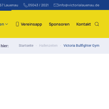
867 Lauenau
05043 / 2021
info@victorialauenau.de
ten
Vereinsapp
Sponsoren
Kontakt
 hier:
Startseite
Hallenzeiten
Victoria Bullfighter Gym