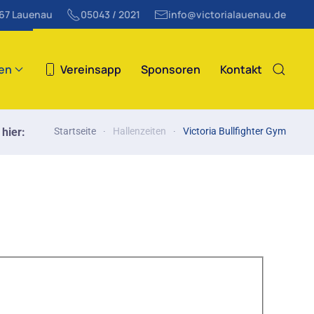
867 Lauenau
05043 / 2021
info@victorialauenau.de
ten
Vereinsapp
Sponsoren
Kontakt
 hier:
Startseite
Hallenzeiten
Victoria Bullfighter Gym