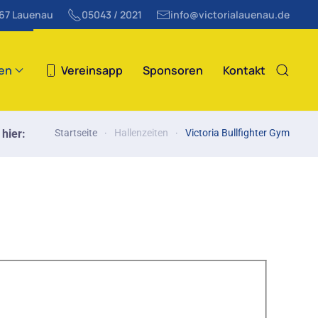
867 Lauenau
05043 / 2021
info@victorialauenau.de
ten
Vereinsapp
Sponsoren
Kontakt
 hier:
Startseite
Hallenzeiten
Victoria Bullfighter Gym