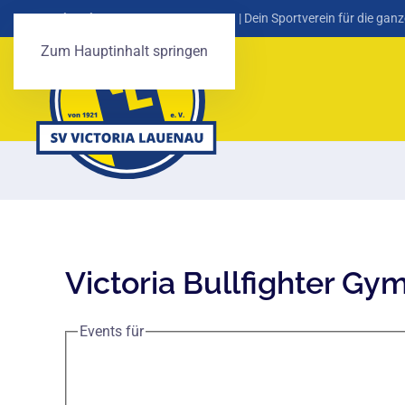
SV Victoria Lauenau von 1921 e. V.
| Dein Sportverein für die ganz
Zum Hauptinhalt springen
Victoria Bullfighter Gy
Events für