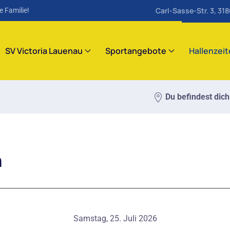
Carl-Sasse-Str. 3, 31
e Familie!
SV Victoria Lauenau
Sportangebote
Hallenzei
Du befindest dich
m
Samstag, 25. Juli 2026