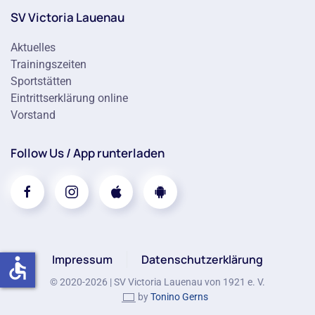
SV Victoria Lauenau
Aktuelles
Trainingszeiten
Sportstätten
Eintrittserklärung online
Vorstand
Follow Us / App runterladen
Impressum
Datenschutzerklärung
accessible
© 2020-
2026
| SV Victoria Lauenau von 1921 e. V.
by
Tonino Gerns