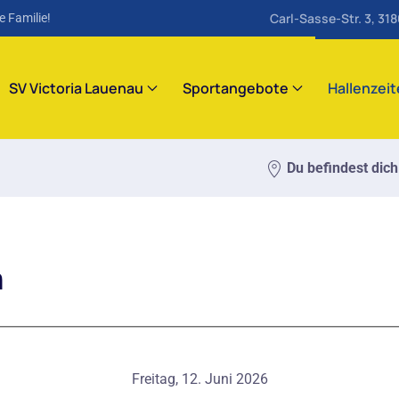
Carl-Sasse-Str. 3, 31
e Familie!
SV Victoria Lauenau
Sportangebote
Hallenzei
Du befindest dich
m
Freitag, 12. Juni 2026