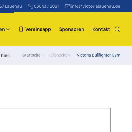
867 Lauenau
05043 / 2021
info@victorialauenau.de
ten
Vereinsapp
Sponsoren
Kontakt
 hier:
Startseite
Hallenzeiten
Victoria Bullfighter Gym