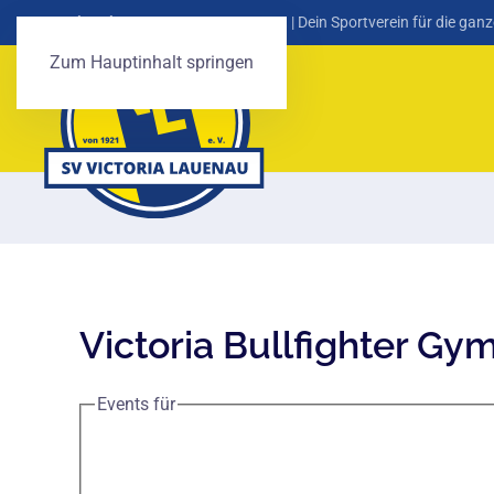
SV Victoria Lauenau von 1921 e. V.
| Dein Sportverein für die ganz
Zum Hauptinhalt springen
Victoria Bullfighter Gy
Events für