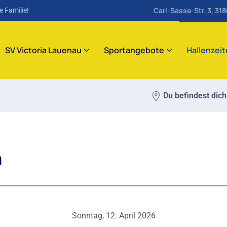
Carl-Sasse-Str. 3, 31
e Familie!
SV Victoria Lauenau
Sportangebote
Hallenzei
Du befindest dich
m
Sonntag, 12. April 2026