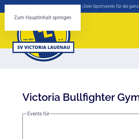
SV Victoria Lauenau von 1921 e. V.
| Dein Sportverein für die ganz
Zum Hauptinhalt springen
Victoria Bullfighter Gy
Events für