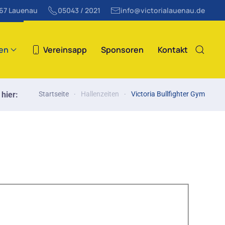
867 Lauenau
05043 / 2021
info@victorialauenau.de
ten
Vereinsapp
Sponsoren
Kontakt
 hier:
Startseite
Hallenzeiten
Victoria Bullfighter Gym