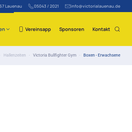
867 Lauenau
05043 / 2021
info@victorialauenau.de
ten
Vereinsapp
Sponsoren
Kontakt
Hallenzeiten
Victoria Bullfighter Gym
Boxen - Erwachsene