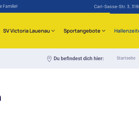
Carl-Sasse-Str. 3, 31
e Familie!
SV Victoria Lauenau
Sportangebote
Hallenzei
Du befindest dich hier:
Startseite
m