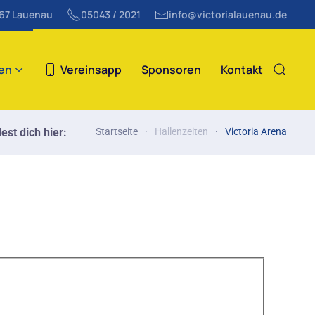
867 Lauenau
05043 / 2021
info@victorialauenau.de
ten
Vereinsapp
Sponsoren
Kontakt
est dich hier:
Startseite
Hallenzeiten
Victoria Arena