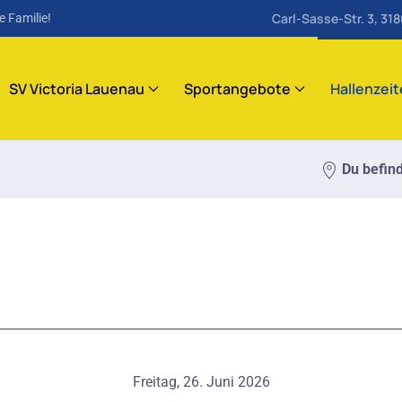
Carl-Sasse-Str. 3, 31
e Familie!
SV Victoria Lauenau
Sportangebote
Hallenzei
Du befind
Freitag, 26. Juni 2026