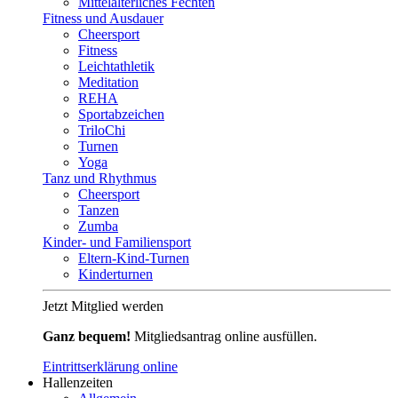
Mittelalterliches Fechten
Fitness und Ausdauer
Cheersport
Fitness
Leichtathletik
Meditation
REHA
Sportabzeichen
TriloChi
Turnen
Yoga
Tanz und Rhythmus
Cheersport
Tanzen
Zumba
Kinder- und Familiensport
Eltern-Kind-Turnen
Kinderturnen
Jetzt Mitglied werden
Ganz bequem!
Mitgliedsantrag online ausfüllen.
Eintrittserklärung online
Hallenzeiten