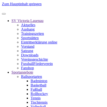
Zum Hauptinhalt springen
SV Victoria Lauenau
Aktuelles
Aushang
Trainingszeiten
Sportstätten
Eintrittserklärung online
Vorstand
Satzung
Downloads
Vereinsgeschichte
FussballFörderverein
Fanshop
Sportangebote
Ballsportarten
Badminton
Basketball
Fußball
Rollhockey
Tennis
Tischtennis
Volleyball