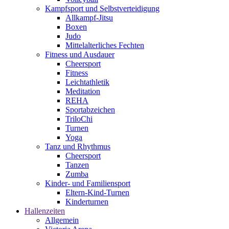
Kampfsport und Selbstverteidigung
Allkampf-Jitsu
Boxen
Judo
Mittelalterliches Fechten
Fitness und Ausdauer
Cheersport
Fitness
Leichtathletik
Meditation
REHA
Sportabzeichen
TriloChi
Turnen
Yoga
Tanz und Rhythmus
Cheersport
Tanzen
Zumba
Kinder- und Familiensport
Eltern-Kind-Turnen
Kinderturnen
Hallenzeiten
Allgemein