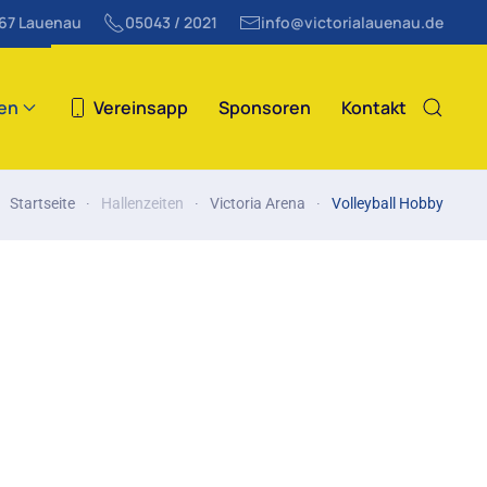
867 Lauenau
05043 / 2021
info@victorialauenau.de
ten
Vereinsapp
Sponsoren
Kontakt
Startseite
Hallenzeiten
Victoria Arena
Volleyball Hobby