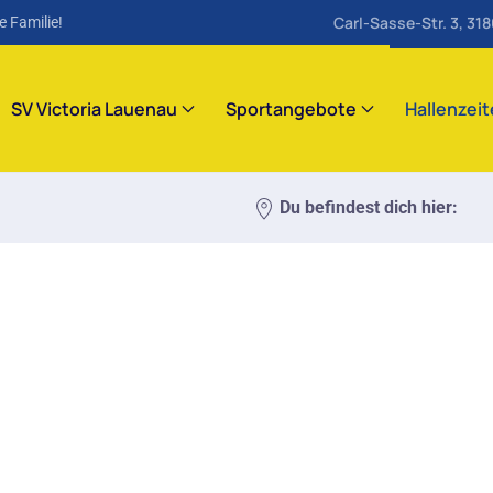
Carl-Sasse-Str. 3, 31
e Familie!
SV Victoria Lauenau
Sportangebote
Hallenzei
Du befindest dich hier: