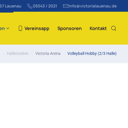
867 Lauenau
05043 / 2021
info@victorialauenau.de
ten
Vereinsapp
Sponsoren
Kontakt
Hallenzeiten
Victoria Arena
Volleyball Hobby (2/3 Halle)