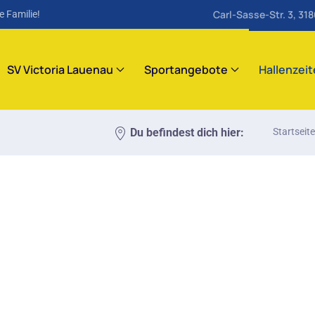
Carl-Sasse-Str. 3, 31
e Familie!
SV Victoria Lauenau
Sportangebote
Hallenzei
Du befindest dich hier:
Startseite