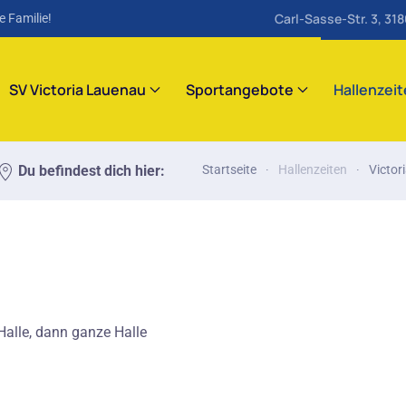
Carl-Sasse-Str. 3, 31
e Familie!
SV Victoria Lauenau
Sportangebote
Hallenzei
Du befindest dich hier:
Startseite
Hallenzeiten
Victor
alle, dann ganze Halle