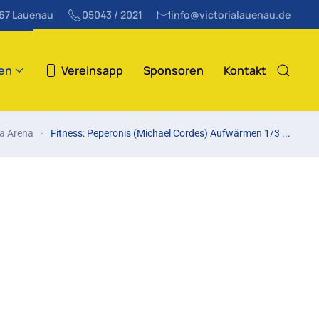
867 Lauenau
05043 / 2021
info@victorialauenau.de
ten
Vereinsapp
Sponsoren
Kontakt
ia Arena
Fitness: Peperonis (Michael Cordes) Aufwärmen 1/3 ...