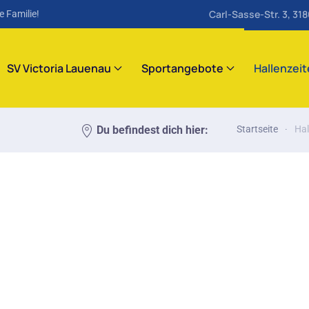
Carl-Sasse-Str. 3, 31
e Familie!
SV Victoria Lauenau
Sportangebote
Hallenzei
Du befindest dich hier:
Startseite
Hal