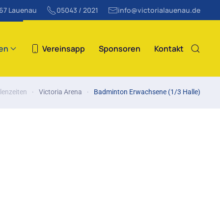
867 Lauenau
05043 / 2021
info@victorialauenau.de
ten
Vereinsapp
Sponsoren
Kontakt
lenzeiten
Victoria Arena
Badminton Erwachsene (1/3 Halle)