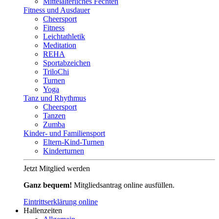
Mittelalterliches Fechten
Fitness und Ausdauer
Cheersport
Fitness
Leichtathletik
Meditation
REHA
Sportabzeichen
TriloChi
Turnen
Yoga
Tanz und Rhythmus
Cheersport
Tanzen
Zumba
Kinder- und Familiensport
Eltern-Kind-Turnen
Kinderturnen
Jetzt Mitglied werden
Ganz bequem!
Mitgliedsantrag online ausfüllen.
Eintrittserklärung online
Hallenzeiten