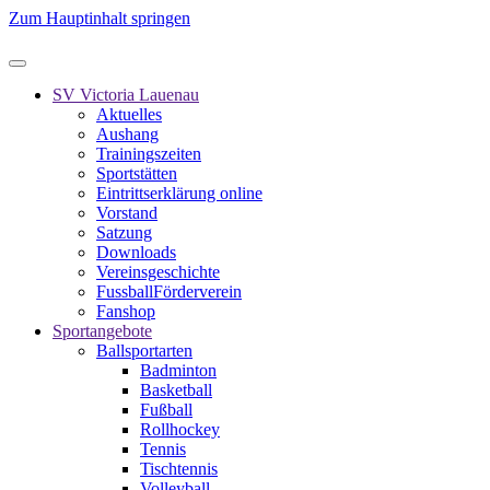
Zum Hauptinhalt springen
SV Victoria Lauenau
Aktuelles
Aushang
Trainingszeiten
Sportstätten
Eintrittserklärung online
Vorstand
Satzung
Downloads
Vereinsgeschichte
FussballFörderverein
Fanshop
Sportangebote
Ballsportarten
Badminton
Basketball
Fußball
Rollhockey
Tennis
Tischtennis
Volleyball