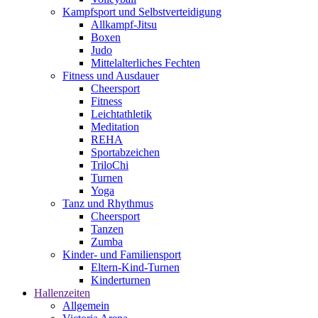
Kampfsport und Selbstverteidigung
Allkampf-Jitsu
Boxen
Judo
Mittelalterliches Fechten
Fitness und Ausdauer
Cheersport
Fitness
Leichtathletik
Meditation
REHA
Sportabzeichen
TriloChi
Turnen
Yoga
Tanz und Rhythmus
Cheersport
Tanzen
Zumba
Kinder- und Familiensport
Eltern-Kind-Turnen
Kinderturnen
Hallenzeiten
Allgemein