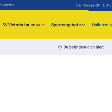
Carl-Sasse-Str. 3, 31
e Familie!
SV Victoria Lauenau
Sportangebote
Hallenzei
Du befindest dich hier: