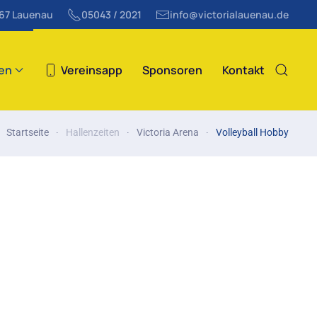
867 Lauenau
05043 / 2021
info@victorialauenau.de
ten
Vereinsapp
Sponsoren
Kontakt
Startseite
Hallenzeiten
Victoria Arena
Volleyball Hobby