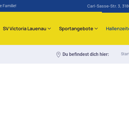
Carl-Sasse-Str. 3, 31
e Familie!
SV Victoria Lauenau
Sportangebote
Hallenzei
Du befindest dich hier:
Star