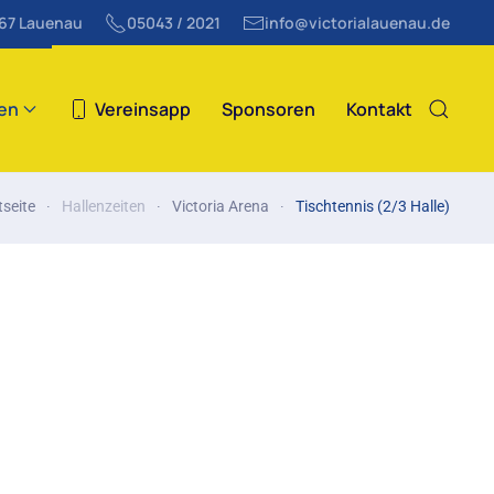
867 Lauenau
05043 / 2021
info@victorialauenau.de
ten
Vereinsapp
Sponsoren
Kontakt
tseite
Hallenzeiten
Victoria Arena
Tischtennis (2/3 Halle)