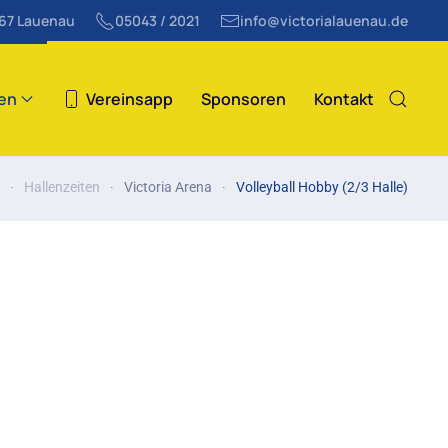
867 Lauenau
05043 / 2021
info@victorialauenau.de
ten
Vereinsapp
Sponsoren
Kontakt
Hallenzeiten
Victoria Arena
Volleyball Hobby (2/3 Halle)