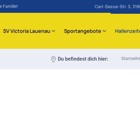
Carl-Sasse-Str. 3, 31
e Familie!
SV Victoria Lauenau
Sportangebote
Hallenzei
Du befindest dich hier:
Startseite