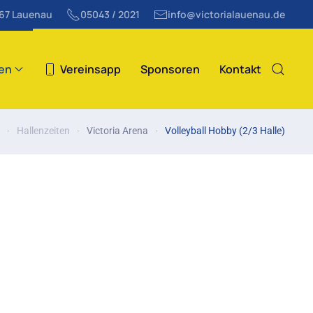
867 Lauenau
05043 / 2021
info@victorialauenau.de
ten
Vereinsapp
Sponsoren
Kontakt
Hallenzeiten
Victoria Arena
Volleyball Hobby (2/3 Halle)