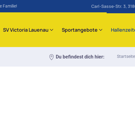
Carl-Sasse-Str. 3, 31
e Familie!
SV Victoria Lauenau
Sportangebote
Hallenzei
Du befindest dich hier:
Startseite