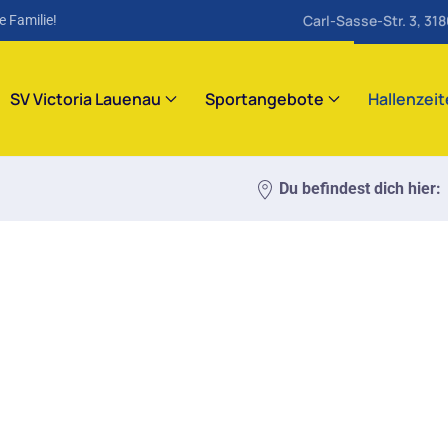
Carl-Sasse-Str. 3, 31
e Familie!
SV Victoria Lauenau
Sportangebote
Hallenzei
Du befindest dich hier: