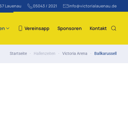
867 Lauenau
05043 / 2021
info@victorialauenau.de
ten
Vereinsapp
Sponsoren
Kontakt
Startseite
Hallenzeiten
Victoria Arena
Ballkarussell