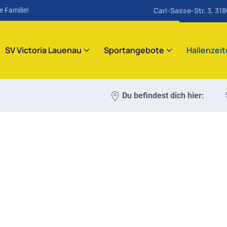
Carl-Sasse-Str. 3, 31
e Familie!
SV Victoria Lauenau
Sportangebote
Hallenzei
Du befindest dich hier: