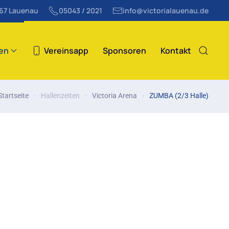
867 Lauenau
05043 / 2021
info@victorialauenau.de
ten
Vereinsapp
Sponsoren
Kontakt
Startseite
Hallenzeiten
Victoria Arena
ZUMBA (2/3 Halle)