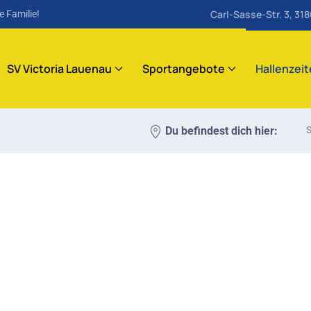
Carl-Sasse-Str. 3, 31
e Familie!
SV Victoria Lauenau
Sportangebote
Hallenzei
Du befindest dich hier:
S