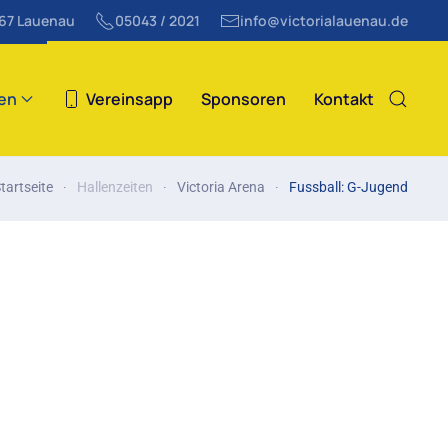
867 Lauenau
05043 / 2021
info@victorialauenau.de
ten
Vereinsapp
Sponsoren
Kontakt
tartseite
Hallenzeiten
Victoria Arena
Fussball: G-Jugend