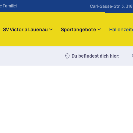
Carl-Sasse-Str. 3, 31
e Familie!
SV Victoria Lauenau
Sportangebote
Hallenzei
Du befindest dich hier: