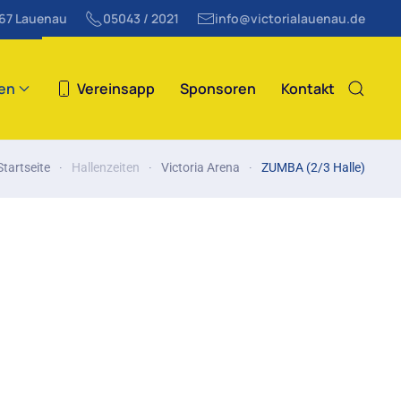
867 Lauenau
05043 / 2021
info@victorialauenau.de
ten
Vereinsapp
Sponsoren
Kontakt
Startseite
Hallenzeiten
Victoria Arena
ZUMBA (2/3 Halle)