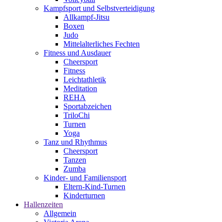
Kampfsport und Selbstverteidigung
Allkampf-Jitsu
Boxen
Judo
Mittelalterliches Fechten
Fitness und Ausdauer
Cheersport
Fitness
Leichtathletik
Meditation
REHA
Sportabzeichen
TriloChi
Turnen
Yoga
Tanz und Rhythmus
Cheersport
Tanzen
Zumba
Kinder- und Familiensport
Eltern-Kind-Turnen
Kinderturnen
Hallenzeiten
Allgemein