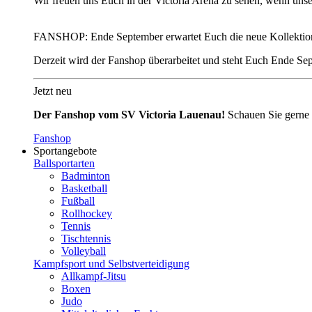
Wir freuen uns Euch in der Victoria Arena zu sehen, wenn unse
FANSHOP: Ende September erwartet Euch die neue Kollektio
Derzeit wird der Fanshop überarbeitet und steht Euch Ende Sep
Jetzt neu
Der Fanshop vom SV Victoria Lauenau!
Schauen Sie gerne 
Fanshop
Sportangebote
Ballsportarten
Badminton
Basketball
Fußball
Rollhockey
Tennis
Tischtennis
Volleyball
Kampfsport und Selbstverteidigung
Allkampf-Jitsu
Boxen
Judo