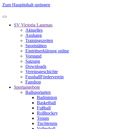
Zum Hauptinhalt springen
SV Victoria Lauenau
Aktuelles
Aushang
Trainingszeiten
Sportstätten
Eintrittserklärung online
Vorstand
Satzung
Downloads
Vereinsgeschichte
FussballFörderverein
Fanshop
Sportangebote
Ballsportarten
Badminton
Basketball
Fußball
Rollhockey
Tennis
Tischtennis
Volleyball