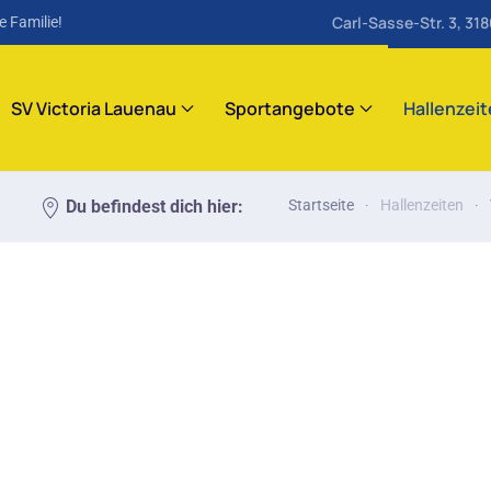
Carl-Sasse-Str. 3, 31
e Familie!
SV Victoria Lauenau
Sportangebote
Hallenzei
Du befindest dich hier:
Startseite
Hallenzeiten