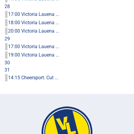
28
17:00 Victoria Lauena ...
18:00 Victoria Lauena ...
20:00 Victoria Lauena ...
29
17:00 Victoria Lauena ...
19:00 Victoria Lauena ...
30
31
14:15 Cheersport: Cut ...