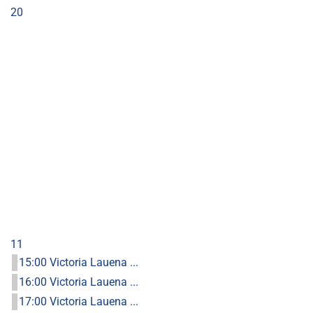
20
11
15:00 Victoria Lauena ...
16:00 Victoria Lauena ...
17:00 Victoria Lauena ...