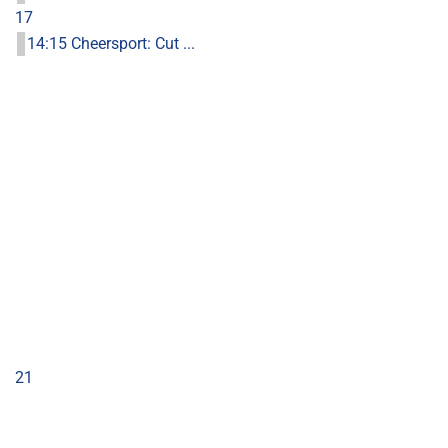
17
14:15 Cheersport: Cut ...
21