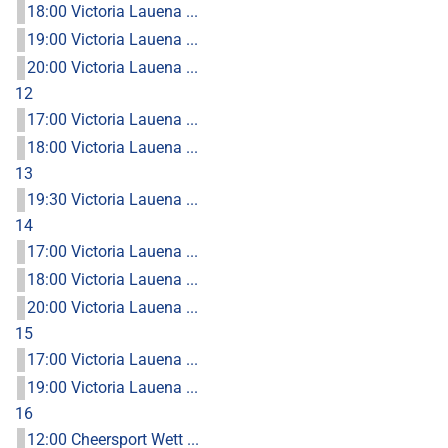
18:00 Victoria Lauena ...
19:00 Victoria Lauena ...
20:00 Victoria Lauena ...
12
17:00 Victoria Lauena ...
18:00 Victoria Lauena ...
13
19:30 Victoria Lauena ...
14
17:00 Victoria Lauena ...
18:00 Victoria Lauena ...
20:00 Victoria Lauena ...
15
17:00 Victoria Lauena ...
19:00 Victoria Lauena ...
16
12:00 Cheersport Wett ...