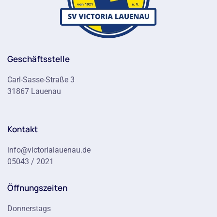
Geschäftsstelle
Carl-Sasse-Straße 3
31867 Lauenau
Kontakt
info@victorialauenau.de
05043 / 2021
Öffnungszeiten
Donnerstags