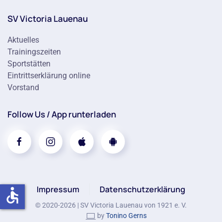
SV Victoria Lauenau
Aktuelles
Trainingszeiten
Sportstätten
Eintrittserklärung online
Vorstand
Follow Us / App runterladen
Impressum
Datenschutzerklärung
accessible
© 2020-
2026
| SV Victoria Lauenau von 1921 e. V.
by
Tonino Gerns