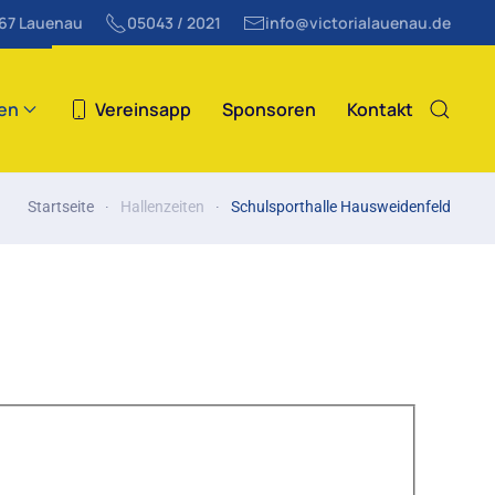
867 Lauenau
05043 / 2021
info@victorialauenau.de
ten
Vereinsapp
Sponsoren
Kontakt
Startseite
Hallenzeiten
Schulsporthalle Hausweidenfeld