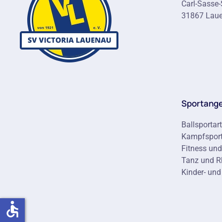
Carl-Sasse-
31867 Lau
Sportang
Ballsportar
Kampfsport
Fitness un
Tanz und 
Kinder- und
accessible