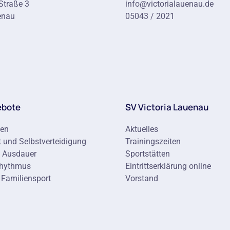
Straße 3
info@victorialauenau.de
enau
05043 / 2021
ebote
SV Victoria Lauenau
ten
Aktuelles
 und Selbstverteidigung
Trainingszeiten
d Ausdauer
Sportstätten
Rhythmus
Eintrittserklärung online
 Familiensport
Vorstand