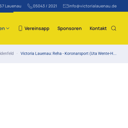
867 Lauenau
05043 / 2021
info@victorialauenau.de
ten
Vereinsapp
Sponsoren
Kontakt
idenfeld
Victoria Lauenau: Reha - Koronarsport (Uta Wente-H...