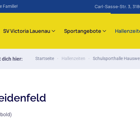
Carl-Sasse-Str. 3, 31
e Familie!
SV Victoria Lauenau
Sportangebote
Hallenzei
 dich hier:
Startseite
Hallenzeiten
Schulsporthalle Hauswe
eidenfeld
rbold)