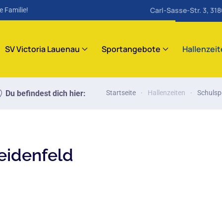
Carl-Sasse-Str. 3, 31
e Familie!
SV Victoria Lauenau
Sportangebote
Hallenzei
Du befindest dich hier:
Startseite
Hallenzeiten
Schulsp
eidenfeld