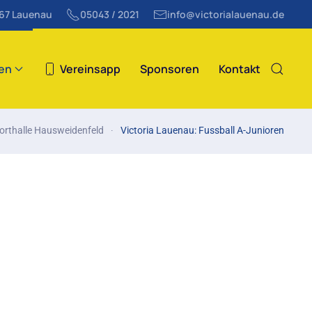
867 Lauenau
05043 / 2021
info@victorialauenau.de
ten
Vereinsapp
Sponsoren
Kontakt
orthalle Hausweidenfeld
Victoria Lauenau: Fussball A-Junioren