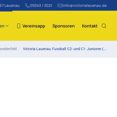
867 Lauenau
05043 / 2021
info@victorialauenau.de
ten
Vereinsapp
Sponsoren
Kontakt
weidenfeld
Victoria Lauenau: Fussball: C2- und C1- Junioren (...