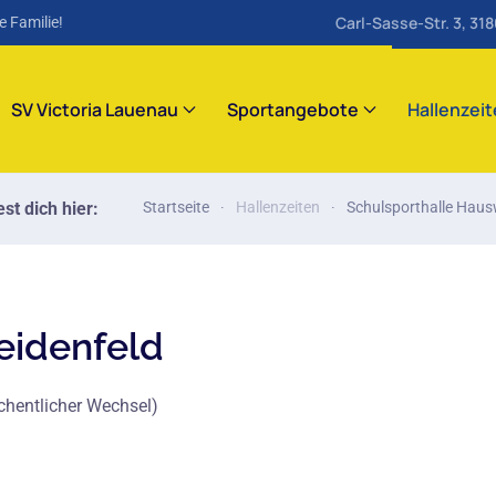
Carl-Sasse-Str. 3, 31
e Familie!
SV Victoria Lauenau
Sportangebote
Hallenzei
st dich hier:
Startseite
Hallenzeiten
Schulsporthalle Haus
eidenfeld
chentlicher Wechsel)