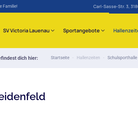
Carl-Sasse-Str. 3, 31
e Familie!
SV Victoria Lauenau
Sportangebote
Hallenzei
findest dich hier:
Startseite
Hallenzeiten
Schulsporthall
eidenfeld