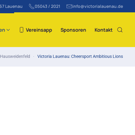
867 Lauenau
05043 / 2021
info@victorialauenau.de
ten
Vereinsapp
Sponsoren
Kontakt
e Hausweidenfeld
Victoria Lauenau: Cheersport Ambitious Lions