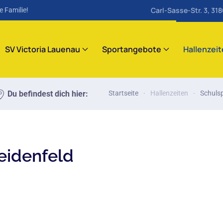
Carl-Sasse-Str. 3, 31
e Familie!
SV Victoria Lauenau
Sportangebote
Hallenzei
Du befindest dich hier:
Startseite
Hallenzeiten
Schuls
eidenfeld