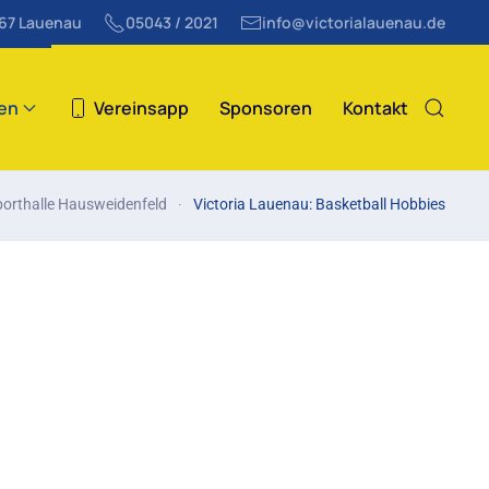
867 Lauenau
05043 / 2021
info@victorialauenau.de
ten
Vereinsapp
Sponsoren
Kontakt
porthalle Hausweidenfeld
Victoria Lauenau: Basketball Hobbies