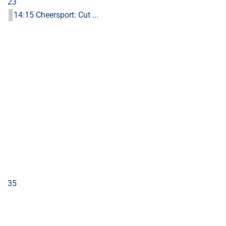
23
14:15 Cheersport: Cut ...
35