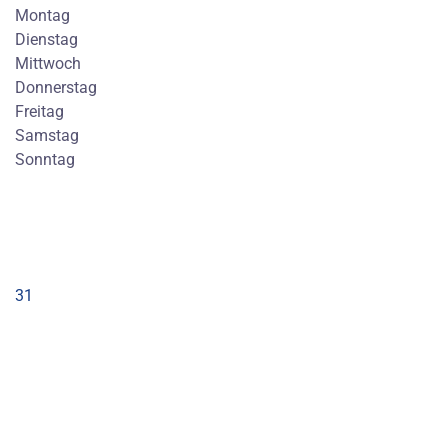
Montag
Dienstag
Mittwoch
Donnerstag
Freitag
Samstag
Sonntag
31