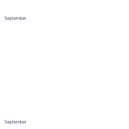
September
September