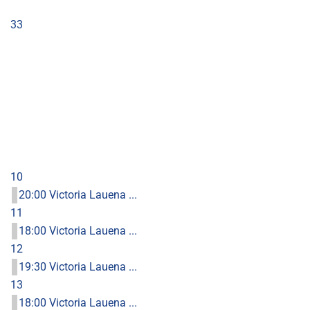
33
10
20:00 Victoria Lauena ...
11
18:00 Victoria Lauena ...
12
19:30 Victoria Lauena ...
13
18:00 Victoria Lauena ...