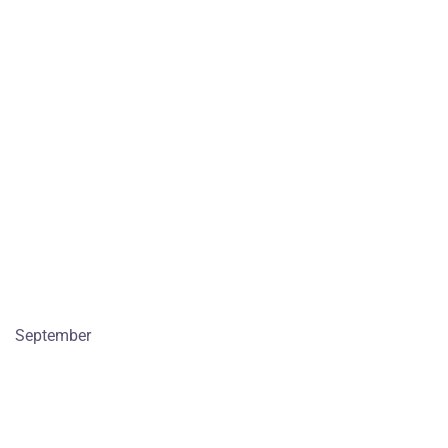
September