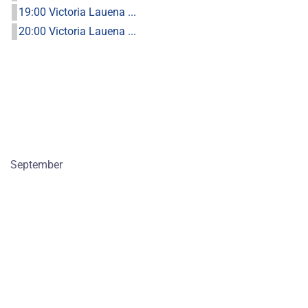
19:00 Victoria Lauena ...
20:00 Victoria Lauena ...
September