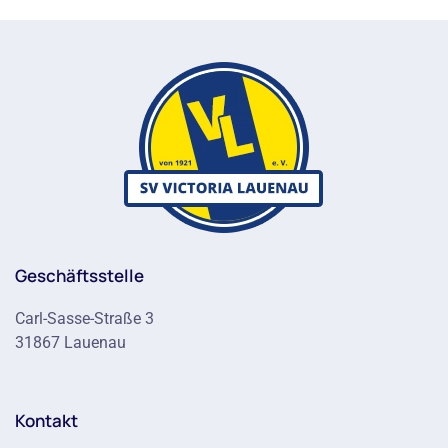
Geschäftsstelle
Carl-Sasse-Straße 3
31867 Lauenau
Kontakt