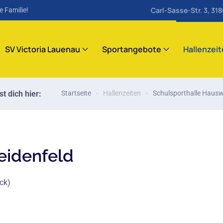
Carl-Sasse-Str. 3, 31
e Familie!
SV Victoria Lauenau
Sportangebote
Hallenzei
t dich hier:
Startseite
Hallenzeiten
Schulsporthalle Hausw
eidenfeld
ck)