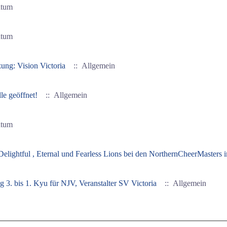
atum
atum
zung: Vision Victoria
:: Allgemein
le geöffnet!
:: Allgemein
atum
Delightful , Eternal und Fearless Lions bei den NorthernCheerMasters
rüfung 3. bis 1. Kyu für NJV, Veranstalter SV Victoria
:: Allgemein