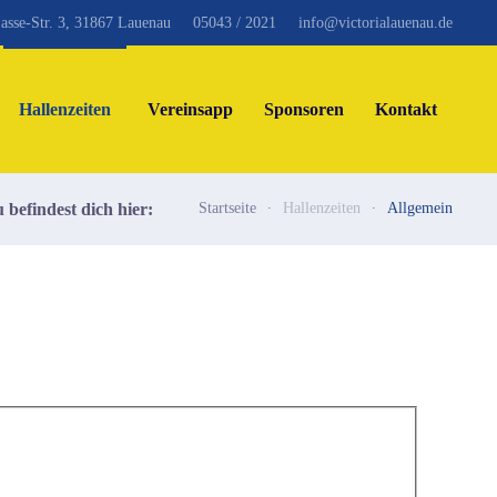
asse-Str. 3, 31867 Lauenau
05043 / 2021
info@victorialauenau.de
Hallenzeiten
Vereinsapp
Sponsoren
Kontakt
 befindest dich hier:
Startseite
Hallenzeiten
Allgemein